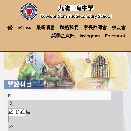
九龍三育中學
Kowloon Sam Yuk Secondary School
eClass
最新消息
聯絡我們
家長教師會
校友會
獎學金資訊
Instagram
Facebook
T
開設科目