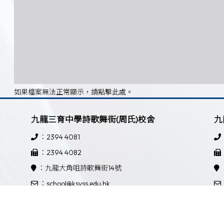
如果檔案無法正常顯示，請點擊此處。
九龍三育中學詩歌舞街(周氏)校舍
九
：2394 4081
：2394 4082
：九龍大角咀詩歌舞街14號
：school@ksyss.edu.hk