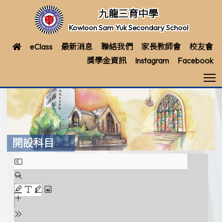
九龍三育中學
Kowloon Sam Yuk Secondary School
eClass
最新消息
聯絡我們
家長教師會
校友會
獎學金資訊
Instagram
Facebook
T
開設科目