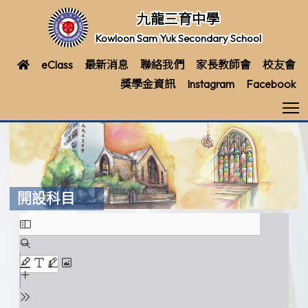
九龍三育中學
Kowloon Sam Yuk Secondary School
eClass
最新消息
聯絡我們
家長教師會
校友會
獎學金資訊
Instagram
Facebook
T
開設科目