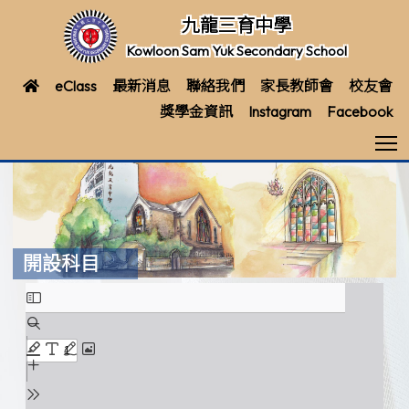
九龍三育中學
Kowloon Sam Yuk Secondary School
eClass
最新消息
聯絡我們
家長教師會
校友會
獎學金資訊
Instagram
Facebook
T
開設科目