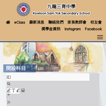
九龍三育中學
Kowloon Sam Yuk Secondary School
eClass
最新消息
聯絡我們
家長教師會
校友會
獎學金資訊
Instagram
Facebook
T
開設科目