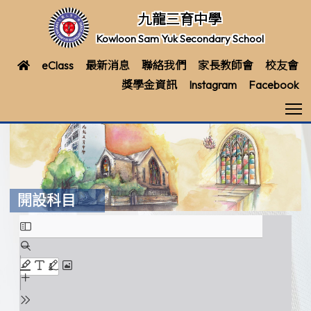
九龍三育中學
Kowloon Sam Yuk Secondary School
eClass
最新消息
聯絡我們
家長教師會
校友會
獎學金資訊
Instagram
Facebook
T
開設科目