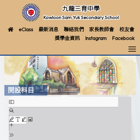
九龍三育中學
Kowloon Sam Yuk Secondary School
eClass
最新消息
聯絡我們
家長教師會
校友會
獎學金資訊
Instagram
Facebook
T
開設科目