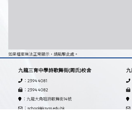
如果檔案無法正常顯示，請點擊此處。
九龍三育中學詩歌舞街(周氏)校舍
九
：2394 4081
：2394 4082
：九龍大角咀詩歌舞街14號
：school@ksyss.edu.hk