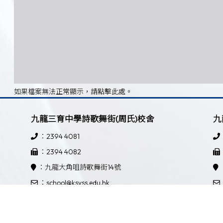
如果檔案無法正常顯示，請點擊此處。
九龍三育中學詩歌舞街(周氏)校舍
九
：2394 4081
：2394 4082
：九龍大角咀詩歌舞街14號
：school@ksyss.edu.hk