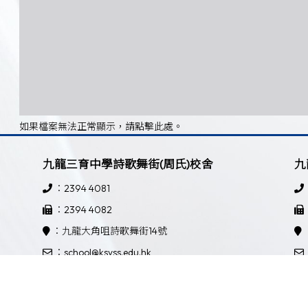
如果檔案無法正常顯示，請點擊此處。
九龍三育中學詩歌舞街(周氏)校舍
九
：2394 4081
：2394 4082
：九龍大角咀詩歌舞街14號
：school@ksyss.edu.hk