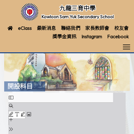
九龍三育中學
Kowloon Sam Yuk Secondary School
eClass
最新消息
聯絡我們
家長教師會
校友會
獎學金資訊
Instagram
Facebook
T
開設科目