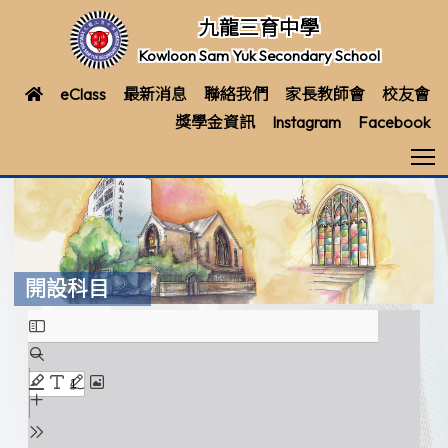
九龍三育中學
Kowloon Sam Yuk Secondary School
eClass
最新消息
聯絡我們
家長教師會
校友會
獎學金資訊
Instagram
Facebook
T
開設科目