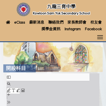
九龍三育中學
Kowloon Sam Yuk Secondary School
eClass
最新消息
聯絡我們
家長教師會
校友會
獎學金資訊
Instagram
Facebook
T
開設科目