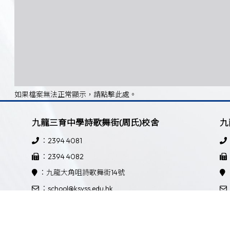
如果檔案無法正常顯示，請點擊此處。
九龍三育中學詩歌舞街(周氏)校舍
九
：2394 4081
：2394 4082
：九龍大角咀詩歌舞街14號
：school@ksyss.edu.hk