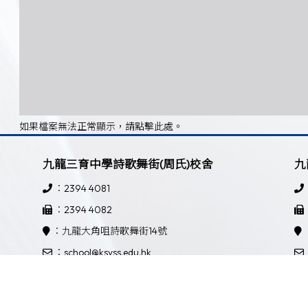
如果檔案無法正常顯示，請點擊此處。
九龍三育中學詩歌舞街(周氏)校舍
九
：2394 4081
：2394 4082
：九龍大角咀詩歌舞街14號
：school@ksyss.edu.hk