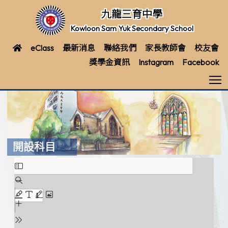
九龍三育中學
Kowloon Sam Yuk Secondary School
eClass
最新消息
聯絡我們
家長教師會
校友會
獎學金資訊
Instagram
Facebook
T
開設科目