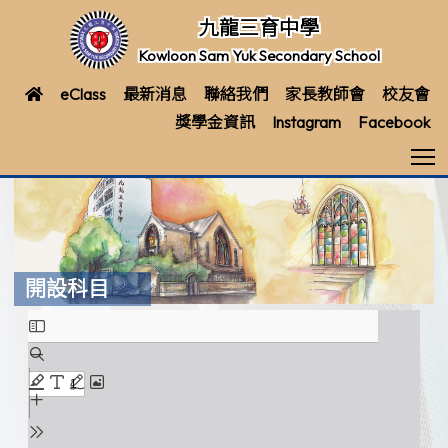
九龍三育中學
Kowloon Sam Yuk Secondary School
eClass
最新消息
聯絡我們
家長教師會
校友會
獎學金資訊
Instagram
Facebook
T
開設科目