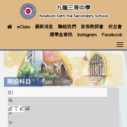
九龍三育中學
Kowloon Sam Yuk Secondary School
eClass
最新消息
聯絡我們
家長教師會
校友會
獎學金資訊
Instagram
Facebook
T
開設科目