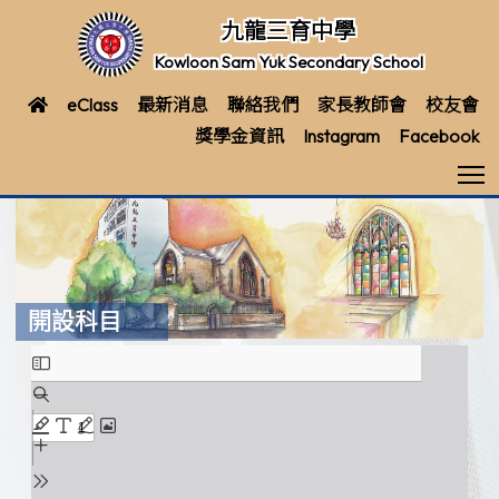
九龍三育中學
Kowloon Sam Yuk Secondary School
eClass
最新消息
聯絡我們
家長教師會
校友會
獎學金資訊
Instagram
Facebook
T
開設科目