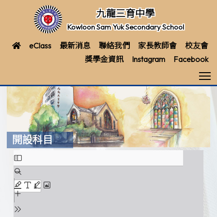
九龍三育中學
Kowloon Sam Yuk Secondary School
eClass
最新消息
聯絡我們
家長教師會
校友會
獎學金資訊
Instagram
Facebook
T
開設科目