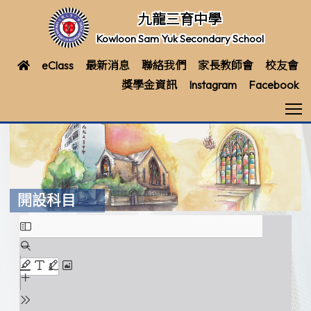
九龍三育中學
Kowloon Sam Yuk Secondary School
eClass
最新消息
聯絡我們
家長教師會
校友會
獎學金資訊
Instagram
Facebook
T
開設科目