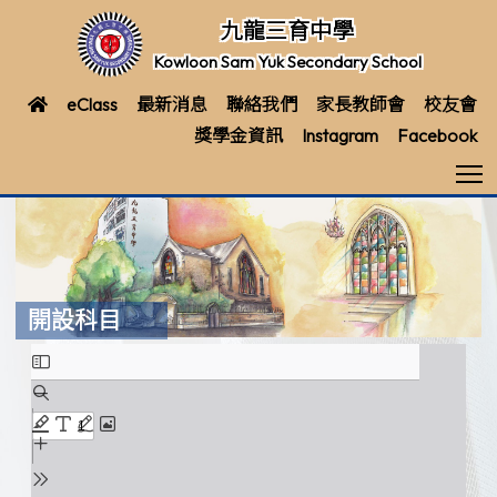
九龍三育中學
Kowloon Sam Yuk Secondary School
eClass
最新消息
聯絡我們
家長教師會
校友會
獎學金資訊
Instagram
Facebook
T
開設科目