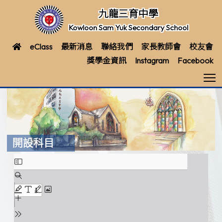
九龍三育中學
Kowloon Sam Yuk Secondary School
eClass
最新消息
聯絡我們
家長教師會
校友會
獎學金資訊
Instagram
Facebook
T
開設科目