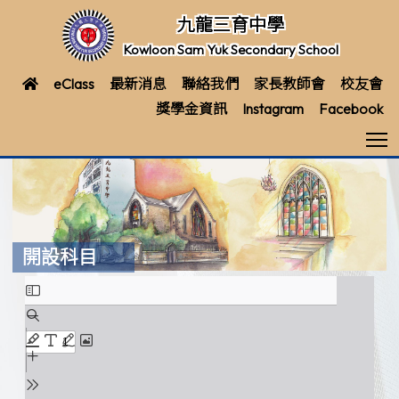
九龍三育中學
Kowloon Sam Yuk Secondary School
eClass
最新消息
聯絡我們
家長教師會
校友會
獎學金資訊
Instagram
Facebook
T
開設科目