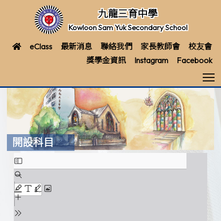
九龍三育中學
Kowloon Sam Yuk Secondary School
eClass
最新消息
聯絡我們
家長教師會
校友會
獎學金資訊
Instagram
Facebook
T
開設科目