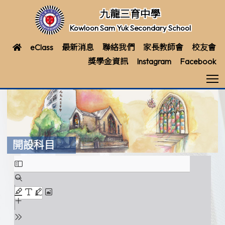
九龍三育中學
Kowloon Sam Yuk Secondary School
eClass
最新消息
聯絡我們
家長教師會
校友會
獎學金資訊
Instagram
Facebook
T
開設科目