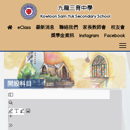
九龍三育中學
Kowloon Sam Yuk Secondary School
eClass
最新消息
聯絡我們
家長教師會
校友會
獎學金資訊
Instagram
Facebook
T
開設科目