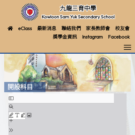
九龍三育中學
Kowloon Sam Yuk Secondary School
eClass
最新消息
聯絡我們
家長教師會
校友會
獎學金資訊
Instagram
Facebook
T
開設科目