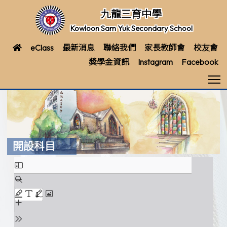
九龍三育中學
Kowloon Sam Yuk Secondary School
eClass
最新消息
聯絡我們
家長教師會
校友會
獎學金資訊
Instagram
Facebook
T
開設科目