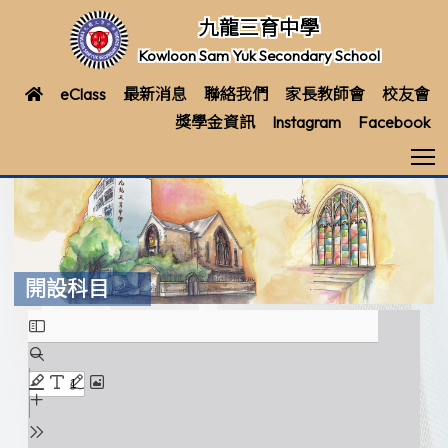
九龍三育中學
Kowloon Sam Yuk Secondary School
eClass
最新消息
聯絡我們
家長教師會
校友會
獎學金資訊
Instagram
Facebook
T
開設科目