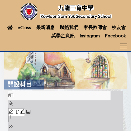
九龍三育中學
Kowloon Sam Yuk Secondary School
eClass
最新消息
聯絡我們
家長教師會
校友會
獎學金資訊
Instagram
Facebook
T
開設科目