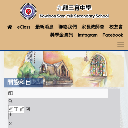
九龍三育中學
Kowloon Sam Yuk Secondary School
eClass
最新消息
聯絡我們
家長教師會
校友會
獎學金資訊
Instagram
Facebook
T
開設科目