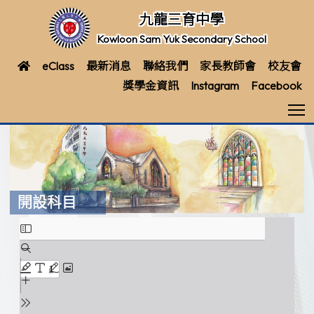
九龍三育中學
Kowloon Sam Yuk Secondary School
eClass
最新消息
聯絡我們
家長教師會
校友會
獎學金資訊
Instagram
Facebook
T
開設科目