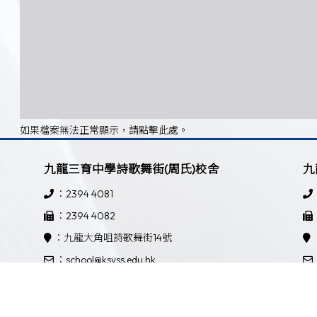
如果檔案無法正常顯示，請點擊此處。
九龍三育中學詩歌舞街(周氏)校舍
九
：2394 4081
：2394 4082
：九龍大角咀詩歌舞街14號
：school@ksyss.edu.hk