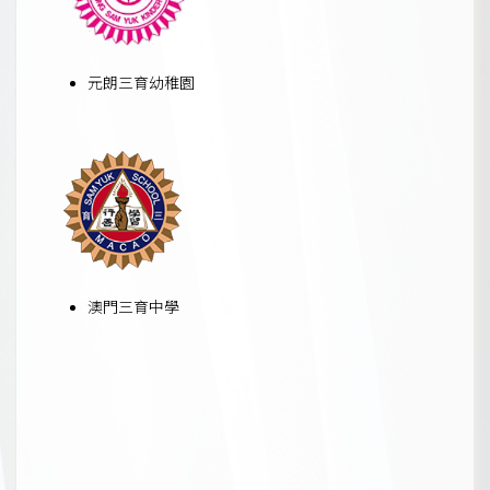
元朗三育幼稚園
澳門三育中學