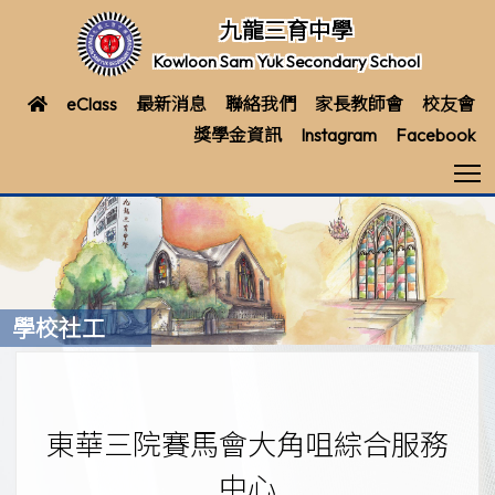
九龍三育中學
Kowloon Sam Yuk Secondary School
eClass
最新消息
聯絡我們
家長教師會
校友會
獎學金資訊
Instagram
Facebook
T
學校社工
東華三院賽馬會大角咀綜合服務
中心