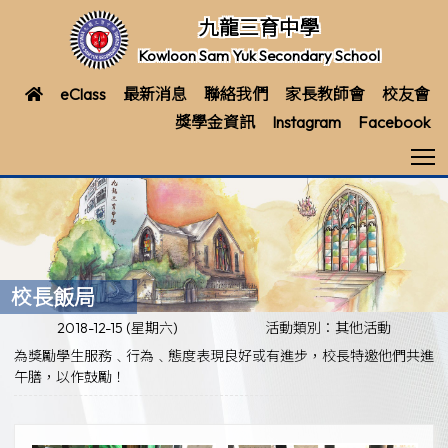
九龍三育中學
Kowloon Sam Yuk Secondary School
eClass
最新消息
聯絡我們
家長教師會
校友會
獎學金資訊
Instagram
Facebook
T
校長飯局
2018-12-15 (星期六)
活動類別：其他活動
為獎勵學生服務﹑行為﹑態度表現良好或有進步，校長特邀他們共進
午膳，以作鼓勵！