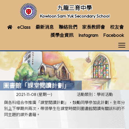
九龍三育中學
Kowloon Sam Yuk Secondary School
eClass
最新消息
聯絡我們
家長教師會
校友會
獎學金資訊
Instagram
Facebook
T
圖書館「課堂閱讀計劃」
2021-11-08 (星期一)
活動類別：學術活動
與各科組合作推廣「課堂閱讀計劃」，鼓勵同學參加此計劃，全年分
別上下學期共兩次，帶領學生在課堂時間到圖書館閱讀有關該科的不
同主題的課外書藉。