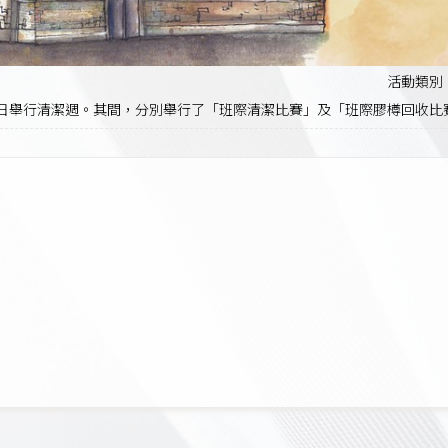
活動類別
至5日舉行清潔週。其間，分別舉行了「班際清潔比賽」及「班際膠樽回收