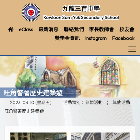
九龍三育中學
Kowloon Sam Yuk Secondary School
eClass
最新消息
聯絡我們
家長教師會
校友會
獎學金資訊
Instagram
Facebook
T
旺角警署歷史建築遊
2023-03-10 (星期五)
活動類別：參觀活動
¦
其他活動
旺角警署歷史建築遊