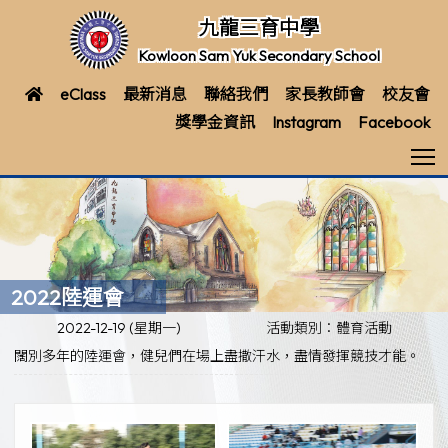
九龍三育中學
Kowloon Sam Yuk Secondary School
eClass
最新消息
聯絡我們
家長教師會
校友會
獎學金資訊
Instagram
Facebook
T
2022陸運會
2022-12-19 (星期一)
活動類別：體育活動
闊別多年的陸運會，健兒們在場上盡撒汗水，盡情發揮競技才能。