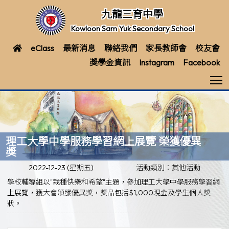
九龍三育中學
Kowloon Sam Yuk Secondary School
eClass
最新消息
聯絡我們
家長教師會
校友會
獎學金資訊
Instagram
Facebook
T
理工大學中學服務學習網上展覽 榮獲優異
獎
2022-12-23 (星期五)
活動類別：其他活動
學校輔導組以"栽種快樂和希望"主題，參加理工大學中學服務學習網
上展覽，獲大會頒發優異獎，獎品包括$1,000現金及學生個人獎
狀。