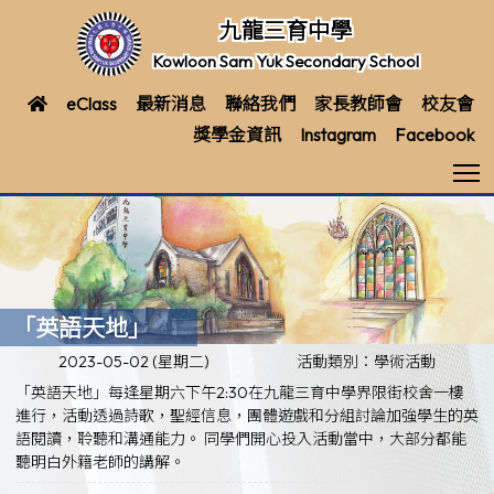
九龍三育中學
Kowloon Sam Yuk Secondary School
eClass
最新消息
聯絡我們
家長教師會
校友會
獎學金資訊
Instagram
Facebook
T
「英語天地」
2023-05-02 (星期二)
活動類別：學術活動
「英語天地」每逢星期六下午2:30在九龍三育中學界限街校舍一樓
進行，活動透過詩歌，聖經信息，團體遊戲和分組討論加強學生的英
語閱讀，聆聽和溝通能力。 同學們開心投入活動當中，大部分都能
聽明白外籍老師的講解。