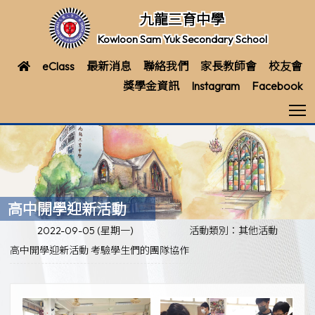
九龍三育中學
Kowloon Sam Yuk Secondary School
eClass
最新消息
聯絡我們
家長教師會
校友會
獎學金資訊
Instagram
Facebook
T
高中開學迎新活動
2022-09-05 (星期一)
活動類別：其他活動
高中開學迎新活動 考驗學生們的團隊協作