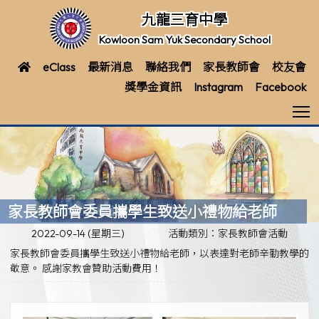
九龍三育中學
Kowloon Sam Yuk Secondary School
eClass
最新消息
聯絡我們
家長教師會
校友會
獎學金資訊
Instagram
Facebook
T
家長教師會委員攜學生致送小禮物給老師
2022-09-14 (星期三)
活動類別：家長教師會活動
家長教師會委員攜學生致送小禮物給老師，以表達對老師辛勤教學的
敬意。 感謝家教會贊助活動費用！