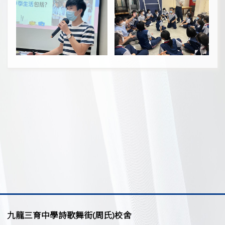
九龍三育中學詩歌舞街(周氏)校舍