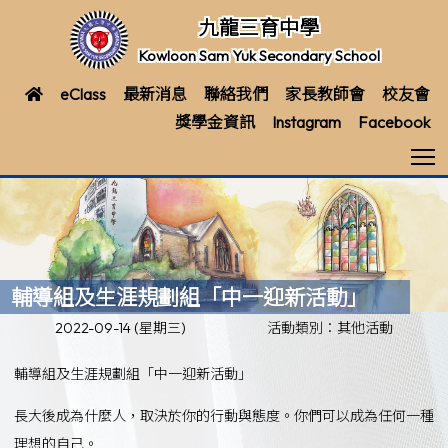
九龍三育中學
Kowloon Sam Yuk Secondary School
eClass
最新消息
聯絡我們
家長教師會
校友會
獎學金資訊
Instagram
Facebook
T
輔導組及生涯規劃組「中一迎新活動」
2022-09-14 (星期三)
活動類別：其他活動
輔導組及生涯規劃組「中一迎新活動」
長大後成為什麼人，取決於你的行動與態度。你們可以成為任何一種
理想的自己。