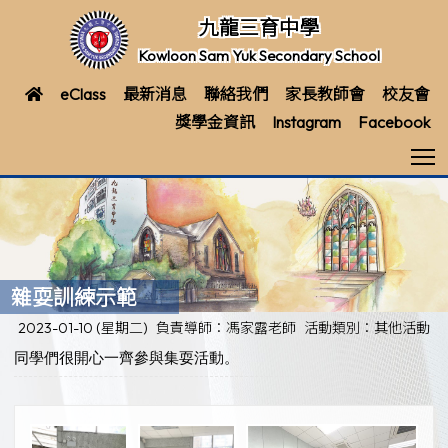
九龍三育中學
Kowloon Sam Yuk Secondary School
eClass
最新消息
聯絡我們
家長教師會
校友會
獎學金資訊
Instagram
Facebook
T
雜耍訓練示範
2023-01-10 (星期二)
負責導師：馮家露老師
活動類別：其他活動
同學們很開心一齊參與集耍活動。