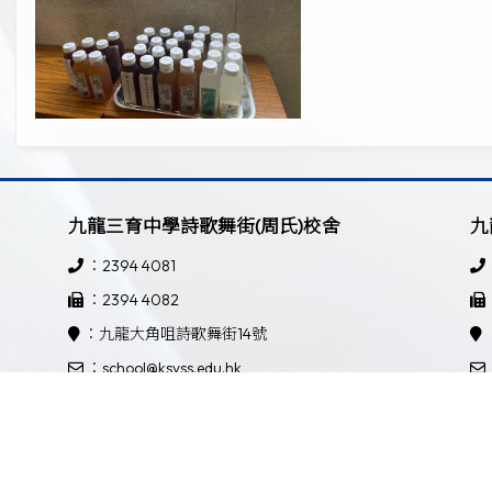
九龍三育中學詩歌舞街(周氏)校舍
九
：2394 4081
：2394 4082
：九龍大角咀詩歌舞街14號
：school@ksyss.edu.hk