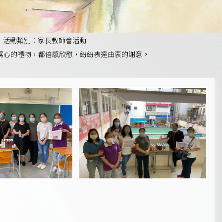
活動類別：家長教師會活動
份窩心的禮物，都倍感欣慰，紛紛表達由衷的謝意。