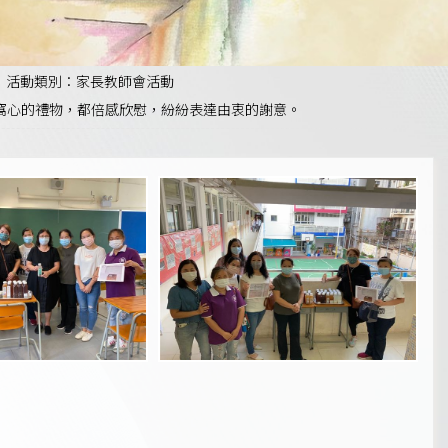
活動類別：家長教師會活動
份窩心的禮物，都倍感欣慰，紛紛表達由衷的謝意。