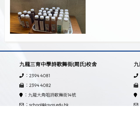
九龍三育中學詩歌舞街(周氏)校舍
九
：2394 4081
：2394 4082
：九龍大角咀詩歌舞街14號
：school@ksyss.edu.hk